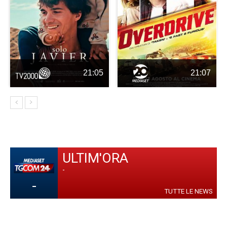
21:05
21:07
ULTIM'ORA
-
-
TUTTE LE NEWS