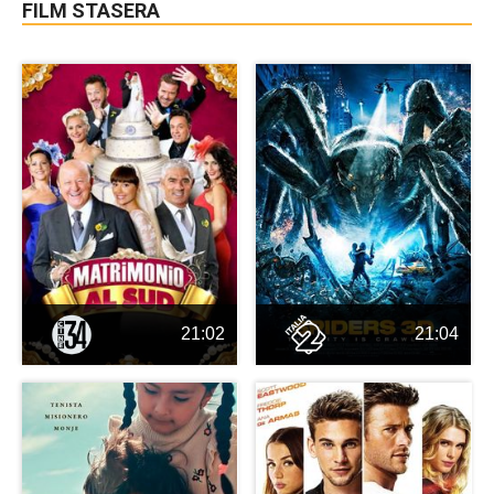
FILM STASERA
21:02
21:04