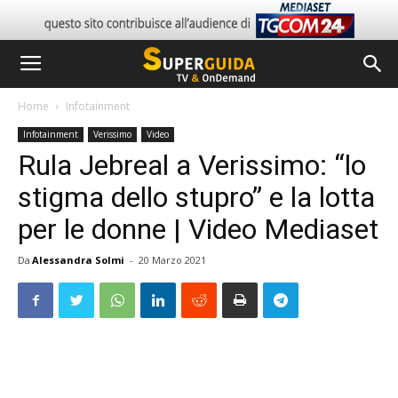
Home
Infotainment
Infotainment
Verissimo
Video
Rula Jebreal a Verissimo: “lo
stigma dello stupro” e la lotta
per le donne | Video Mediaset
Da
Alessandra Solmi
-
20 Marzo 2021