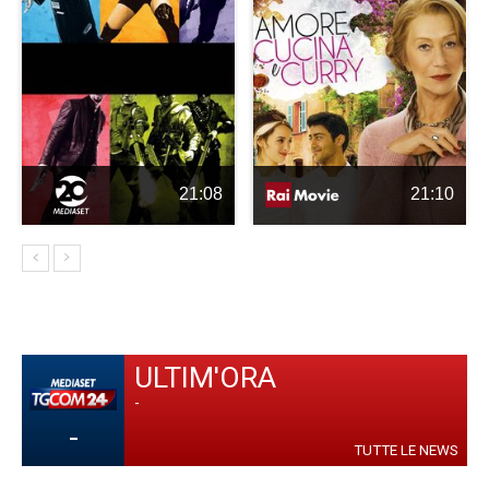
21:08
21:10
ULTIM'ORA
-
-
TUTTE LE NEWS