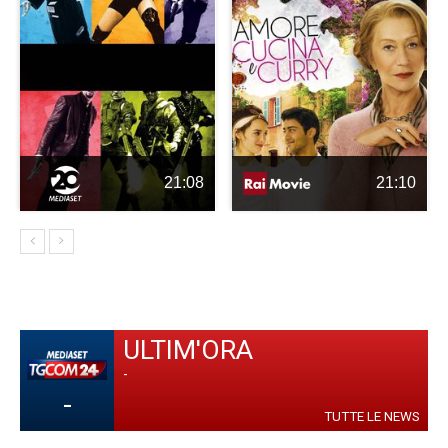
21:08
21:10
ULTIM'ORA
-
-
TUTTE LE NEWS