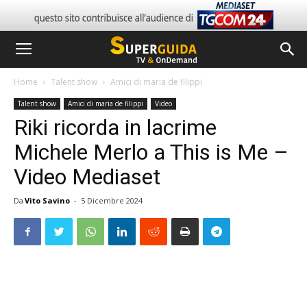
Home
Talent show
Amici di maria de filippi
Talent show
Amici di maria de filippi
Video
Riki ricorda in lacrime
Michele Merlo a This is Me –
Video Mediaset
Da
Vito Savino
-
5 Dicembre 2024