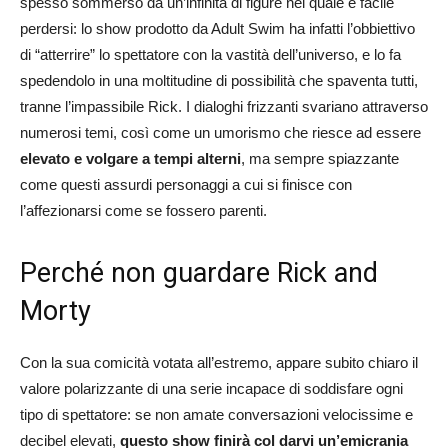
spesso sommerso da un’infinità di figure nel quale è facile
perdersi: lo show prodotto da Adult Swim ha infatti l’obbiettivo
di “atterrire” lo spettatore con la vastità dell’universo, e lo fa
spedendolo in una moltitudine di possibilità che spaventa tutti,
tranne l’impassibile Rick. I dialoghi frizzanti svariano attraverso
numerosi temi, così come un umorismo che riesce ad essere
elevato e volgare a tempi alterni
, ma sempre spiazzante
come questi assurdi personaggi a cui si finisce con
l’affezionarsi come se fossero parenti.
Perché non guardare Rick and
Morty
Con la sua comicità votata all’estremo, appare subito chiaro il
valore polarizzante di una serie incapace di soddisfare ogni
tipo di spettatore: se non amate conversazioni velocissime e
decibel elevati,
questo show finirà col darvi un’emicrania