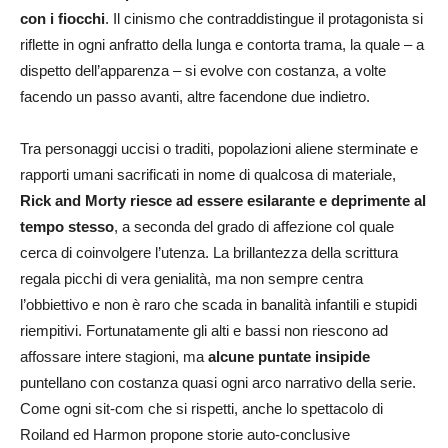
con i fiocchi
. Il cinismo che contraddistingue il protagonista si
riflette in ogni anfratto della lunga e contorta trama, la quale – a
dispetto dell’apparenza – si evolve con costanza, a volte
facendo un passo avanti, altre facendone due indietro.
Tra personaggi uccisi o traditi, popolazioni aliene sterminate e
rapporti umani sacrificati in nome di qualcosa di materiale,
Rick and Morty riesce ad essere esilarante e deprimente al
tempo stesso
, a seconda del grado di affezione col quale
cerca di coinvolgere l’utenza. La brillantezza della scrittura
regala picchi di vera genialità, ma non sempre centra
l’obbiettivo e non è raro che scada in banalità infantili e stupidi
riempitivi. Fortunatamente gli alti e bassi non riescono ad
affossare intere stagioni, ma
alcune puntate insipide
puntellano con costanza quasi ogni arco narrativo della serie.
Come ogni sit-com che si rispetti, anche lo spettacolo di
Roiland ed Harmon propone storie auto-conclusive