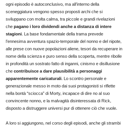
ogni episodio è autoconclusivo, ma all’interno della
sceneggiatura vengono spesso proposti archi che si
sviluppano con molta calma, tra piccole e grandi rivelazioni
che
pagano i loro dividendi anche a distanza di intere
stagioni
. La base fondamentale della trama prevede
l’ennesima avventura spazio-temporale del nonno e del nipote,
alle prese con nuove popolazioni aliene, tesori da recuperare in
nome della scienza e puro senso della scoperta, mentre ribolle
in profondità un sostrato fatto di inganni, cinismo e disillusione
che
contribuisce a dare plausibilità a personaggi
apparentemente caricaturali
. Lo scontro personale e
generazionale messo in moto dai suoi protagonisti si riflette
nella bontà “sciocca” di Morty, incapace di dire no al suo
convincente nonno, e la malvagità disinteressata di Rick,
disposto a distruggere universi pur di ottenere ciò che vuole.
A loro si aggiungono, nel corso degli episodi, anche gli strambi