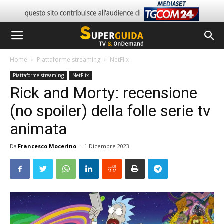
Home
Piattaforme streaming
NetFlix
Piattaforme streaming
NetFlix
Rick and Morty: recensione
(no spoiler) della folle serie tv
animata
Da
Francesco Mocerino
-
1 Dicembre 2023