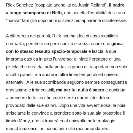
Rick Sanchez (doppiato anche lui da Justin Roiland),
il padre
a lungo scomparso di Beth
, che accetta l’ospitalità della sua
“nuova” famiglia dopo anni di silenzi ed apparente disinteresse.
A differenza dei parenti, Rick non ha idea di cosa significhi
normalità, perché è un genio cinico e senza cuore che
gioca
con lo stesso tessuto spazio-temporale
e lascia la sua
impronta caotica in tutto l’universo: è infatti il creatore di una
pistola che crea dal nulla portali in grado di trasportare non solo
su altri pianeti, ma anche in altre linee temporali ed universi
alternativi. Alle sue scorribande seguono sempre conseguenze
gravissime e irrimediabili,
ma per lui nulla è sacro
e continua
a prendere tutto ciò che vuole senza curarsi del dolore
provocato dalle sue azioni. Dopo una vita avventurosa, la noia
strisciante lo convince a prendere sotto la sua ala protettrice il
timido Morty, che si troverà così coinvolto nelle malvagie
macchinazioni di un nonno per nulla raccomandabile.