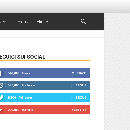
w
Serie TV
Altri
EGUICI SUI SOCIAL
540,000
Fans
MI PIACE
550,000
Follower
SEGUI
9,300
Follower
SEGUI
290,000
Iscritti
ISCRIVITI