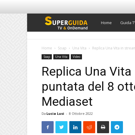
Super
Home
Guida T
Guida
Home
Soap
Una Vita
Replica Una Vita in strea
Soap
Una Vita
Video
TV
Replica Una Vita 
puntata del 8 ot
Mediaset
Da
Lucia Lusi
-
8 Ottobre 2022