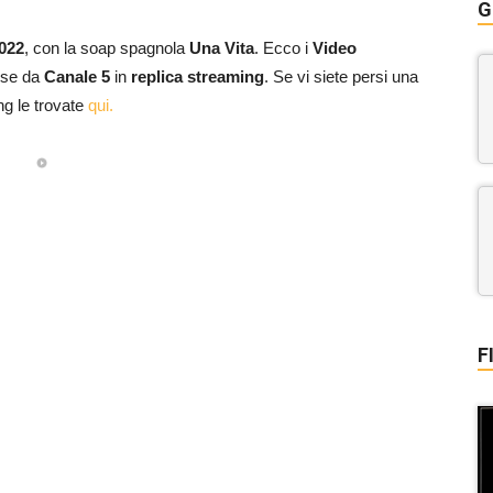
G
022
, con la soap spagnola
Una Vita
. Ecco i
Video
sse da
Canale 5
in
replica streaming
. Se vi siete persi una
ng le trovate
qui.
F