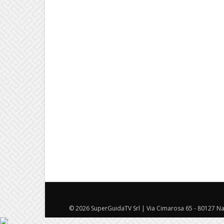
© 2026 SuperGuidaTV Srl | Via Cimarosa 65 - 80127 Nap