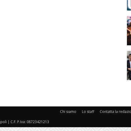
Chi siamo
Lo staff
Contatta la redazi
oli | C.F. P.Iva: 08723421213