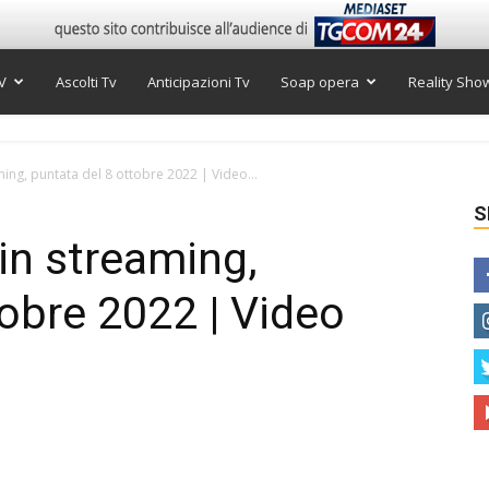
V
Ascolti Tv
Anticipazioni Tv
Soap opera
Reality Sho
ming, puntata del 8 ottobre 2022 | Video...
S
in streaming,
tobre 2022 | Video