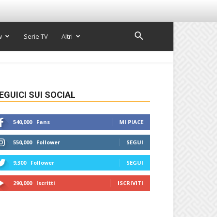
w
Serie TV
Altri
EGUICI SUI SOCIAL
540,000
Fans
MI PIACE
550,000
Follower
SEGUI
9,300
Follower
SEGUI
290,000
Iscritti
ISCRIVITI