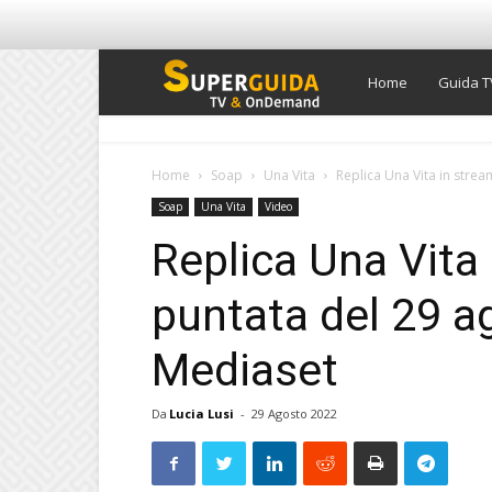
Super
Home
Guida T
Guida
Home
Soap
Una Vita
Replica Una Vita in strea
Soap
Una Vita
Video
TV
Replica Una Vita 
puntata del 29 a
Mediaset
Da
Lucia Lusi
-
29 Agosto 2022