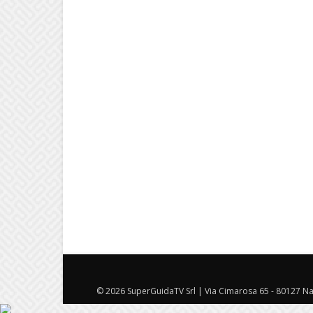
© 2026 SuperGuidaTV Srl | Via Cimarosa 65 - 80127 Nap