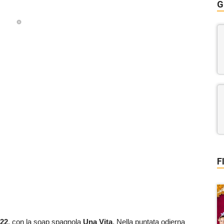
G
F
22
, con la soap spagnola
Una Vita
. Nella puntata odierna