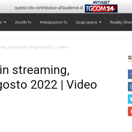
V
Ascolti Tv
Anticipazioni Tv
Soap opera
Reality Sho
ming, puntata del 29 agosto 2022 | Video...
S
in streaming,
gosto 2022 | Video