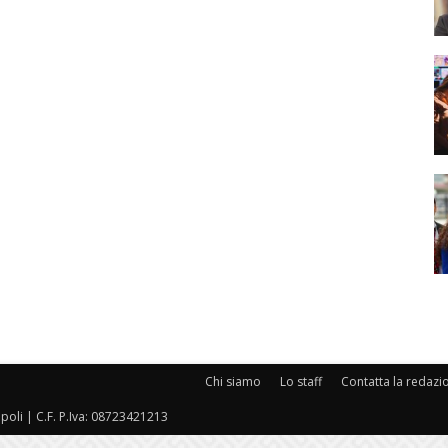
Chi siamo
Lo staff
Contatta la redazi
oli | C.F. P.Iva: 08723421213