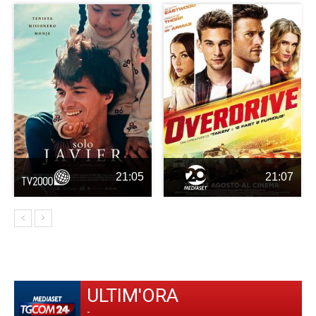
21:05
21:07
ULTIM'ORA
-