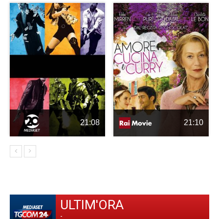
21:08
21:10
ULTIM'ORA
-