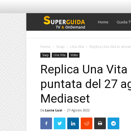
Super
Home
Guida T
Guida
Home
Soap
Una Vita
Replica Una Vita in strea
Soap
Una Vita
Video
TV
Replica Una Vita 
puntata del 27 a
Mediaset
Da
Lucia Lusi
-
27 Agosto 2022