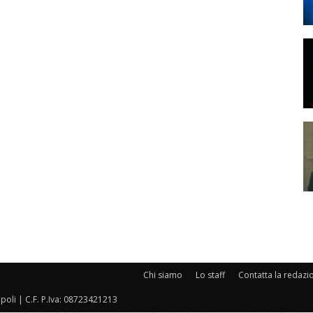
Chi siamo
Lo staff
Contatta la redazi
oli | C.F. P.Iva: 08723421213