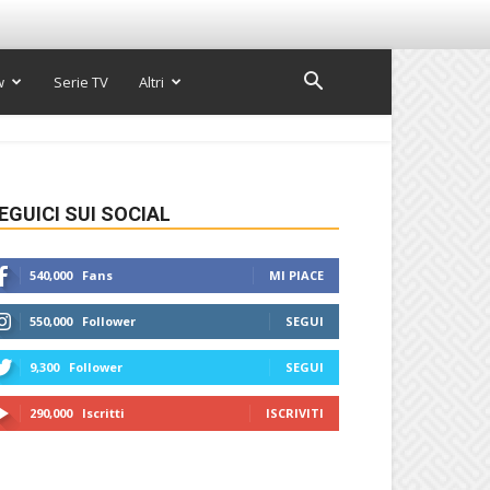
w
Serie TV
Altri
EGUICI SUI SOCIAL
540,000
Fans
MI PIACE
550,000
Follower
SEGUI
9,300
Follower
SEGUI
290,000
Iscritti
ISCRIVITI