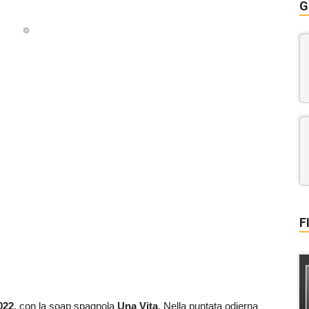
G
F
022
, con la soap spagnola
Una Vita
. Nella puntata odierna