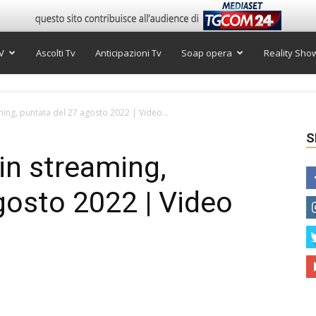
V
Ascolti Tv
Anticipazioni Tv
Soap opera
Reality Sho
ming, puntata del 27 agosto 2022 | Video...
S
in streaming,
gosto 2022 | Video