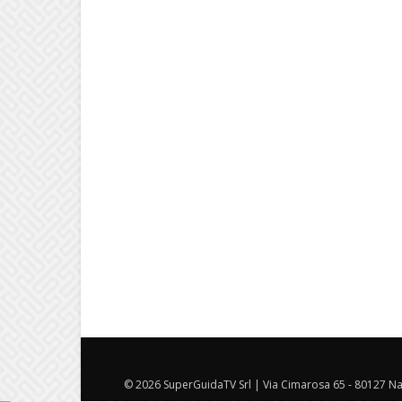
© 2026 SuperGuidaTV Srl | Via Cimarosa 65 - 80127 Nap