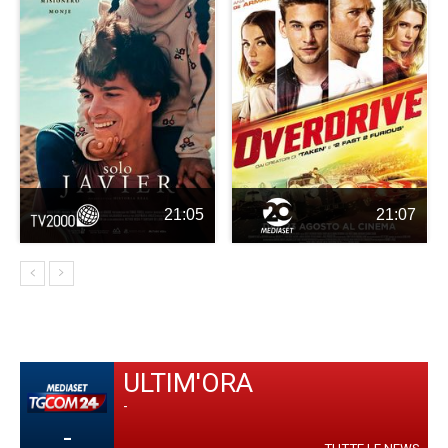
21:05
21:07
ULTIM'ORA
-
-