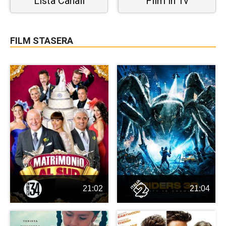
Lista Canali
Film in Tv
FILM STASERA
21:02
21:04