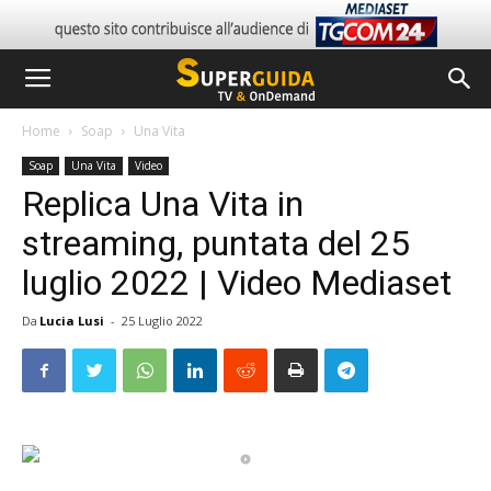
Home
Soap
Una Vita
Soap
Una Vita
Video
Replica Una Vita in
streaming, puntata del 25
luglio 2022 | Video Mediaset
Da
Lucia Lusi
-
25 Luglio 2022