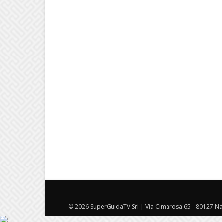
© 2026 SuperGuidaTV Srl | Via Cimarosa 65 - 80127 Nap