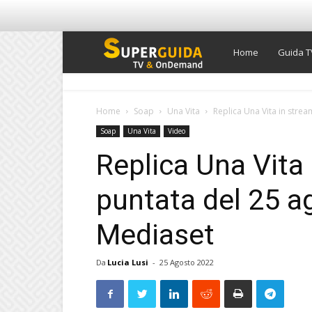
Super
Home
Guida T
Guida
Home
Soap
Una Vita
Replica Una Vita in strea
Soap
Una Vita
Video
TV
Replica Una Vita 
puntata del 25 a
Mediaset
Da
Lucia Lusi
-
25 Agosto 2022