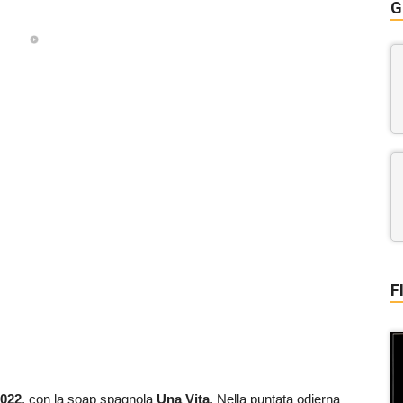
G
F
022
, con la soap spagnola
Una Vita
. Nella puntata odierna