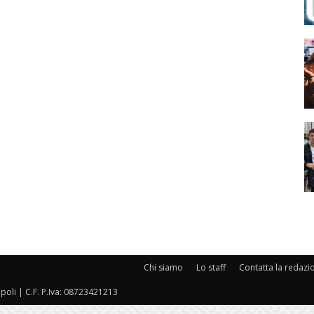
Chi siamo
Lo staff
Contatta la redazi
oli | C.F. P.Iva: 08723421213