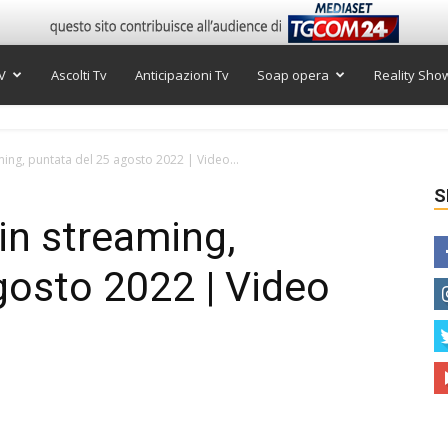
V
Ascolti Tv
Anticipazioni Tv
Soap opera
Reality Sho
ming, puntata del 25 agosto 2022 | Video...
S
in streaming,
gosto 2022 | Video