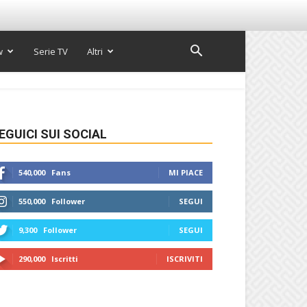
w
Serie TV
Altri
EGUICI SUI SOCIAL
540,000
Fans
MI PIACE
550,000
Follower
SEGUI
9,300
Follower
SEGUI
290,000
Iscritti
ISCRIVITI