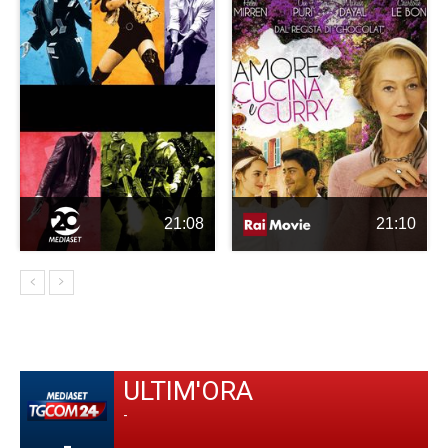
21:08
21:10
ULTIM'ORA
-
-