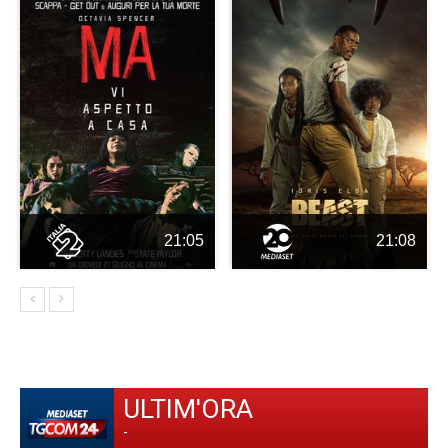
21:05
21:08
ULTIM'ORA
-