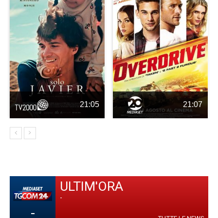
21:05
21:07
ULTIM'ORA
-
-