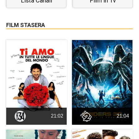
Lista Canali
Film in Tv
FILM STASERA
21:02
21:04