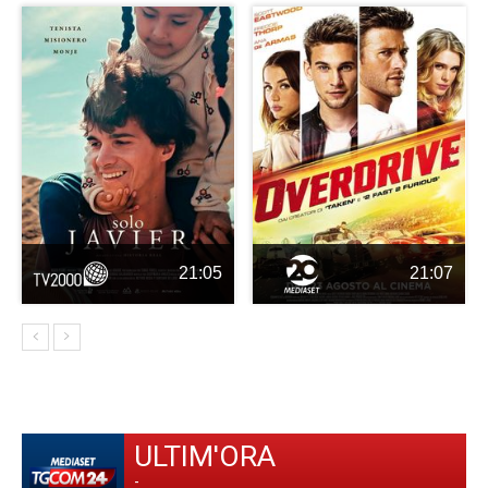
21:05
21:07
ULTIM'ORA
-