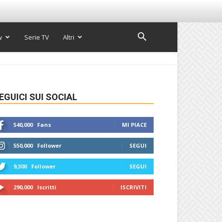
w
Serie TV
Altri
EGUICI SUI SOCIAL
540,000
Fans
MI PIACE
550,000
Follower
SEGUI
9,300
Follower
SEGUI
290,000
Iscritti
ISCRIVITI