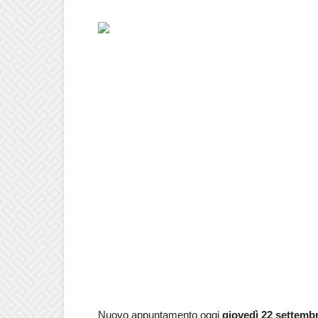
Nuovo appuntamento oggi
giovedì
22 settemb