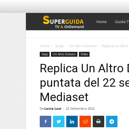
Super
Home
Guida T
Guida
Home
Soap
Un Altro Domani
Replica Un Altro
Soap
Un Altro Domani
Video
TV
Replica Un Altro
puntata del 22 s
Mediaset
Da
Lucia Lusi
-
22 Settembre 2022