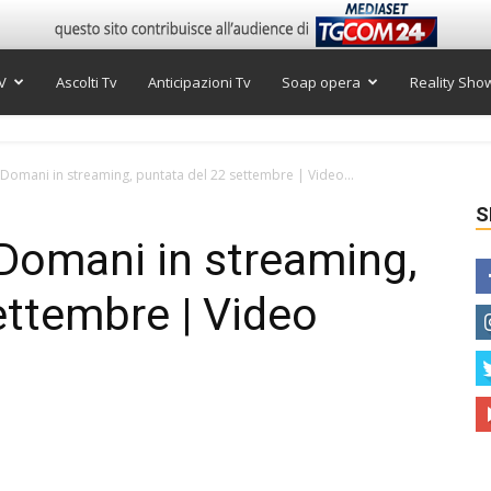
V
Ascolti Tv
Anticipazioni Tv
Soap opera
Reality Sho
 Domani in streaming, puntata del 22 settembre | Video...
S
 Domani in streaming,
ettembre | Video