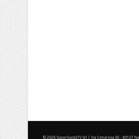
© 2026 SuperGuidaTV Srl | Via Cimarosa 65 - 80127 Nap