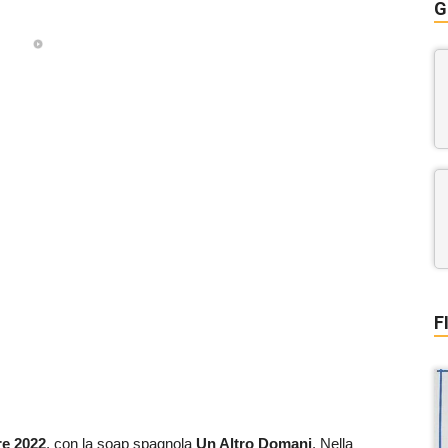
G
F
re
2022
, con la soap spagnola
Un Altro Domani
. Nella