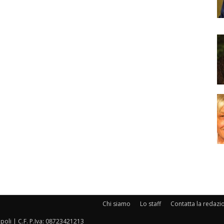
Chi siamo
Lo staff
Contatta la redazi
oli | C.F. P.Iva: 08723421213