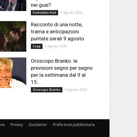
nei guai?
9 Agosto 2026
Forbidden fruit
Racconto di una notte,
trama e anticipazioni
puntate serali 9 agosto
9 Agosto 2026
Soap
Oroscopo Branko: le
previsioni segno per segno
per la settimana dal 9 al
15...
9 Agosto 2026
Oroscopo Branko
one
Privacy
Disclaimer
Preferenze pubblicitarie