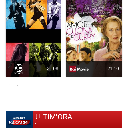
21:08
21:10
ULTIM'ORA
-