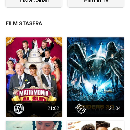
Lista Canali
Film in Tv
FILM STASERA
21:02
21:04