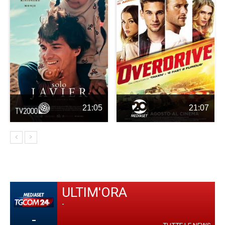
21:05
21:07
ULTIM'ORA
-
-