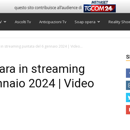
V
Ascolti Tv
Anticipazioni Tv
Soap opera
Reality Sho
in streaming puntata del 6 gennaio 2024 | Video...
S
ara in streaming
nnaio 2024 | Video