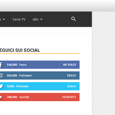
w
Serie TV
Altri
EGUICI SUI SOCIAL
540,000
Fans
MI PIACE
550,000
Follower
SEGUI
9,300
Follower
SEGUI
290,000
Iscritti
ISCRIVITI