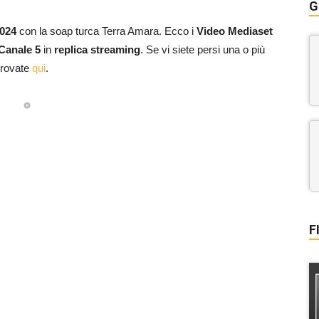
G
2024
con la soap turca Terra Amara. Ecco i
Video Mediaset
Canale 5
in
replica streaming
. Se vi siete persi una o più
 trovate
qui
.
F