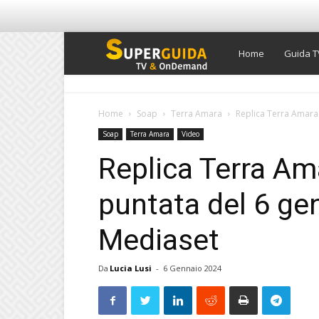
Super
Home
Guida T
Guida
Home
Soap
Terra Amara
Replica Terra Amara 
Soap
Terra Amara
Video
TV
Replica Terra Am
puntata del 6 ge
Mediaset
Da
Lucia Lusi
-
6 Gennaio 2024