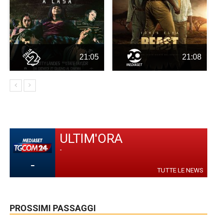
21:05
21:08
ULTIM'ORA
-
-
TUTTE LE NEWS
PROSSIMI PASSAGGI