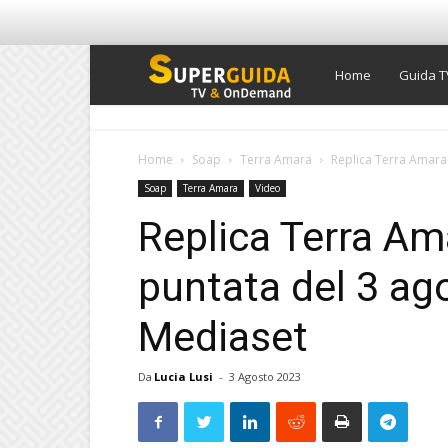
Super
Home
Guida T
Guida
Home
Soap
Terra Amara
Replica Terra Amara 
Soap
Terra Amara
Video
TV
Replica Terra Am
puntata del 3 ag
Mediaset
Da
Lucia Lusi
-
3 Agosto 2023