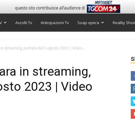
V
Ascolti Tv
Anticipazioni Tv
Soap opera
Reality Sho
in streaming, puntata del 3 agosto 2023 | Video...
S
ara in streaming,
osto 2023 | Video