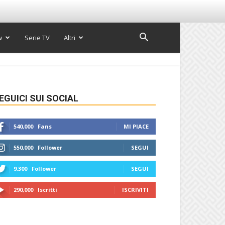
w
Serie TV
Altri
EGUICI SUI SOCIAL
540,000
Fans
MI PIACE
550,000
Follower
SEGUI
9,300
Follower
SEGUI
290,000
Iscritti
ISCRIVITI