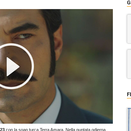
G
F
023
con la soap turca Terra Amara. Nella puntata odierna