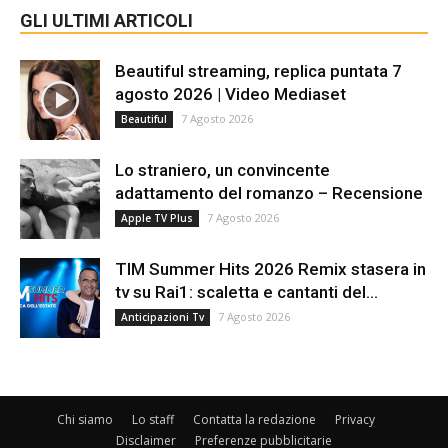
GLI ULTIMI ARTICOLI
Beautiful streaming, replica puntata 7
agosto 2026 | Video Mediaset
7 Agosto 2026
Beautiful
Lo straniero, un convincente
adattamento del romanzo – Recensione
7 Agosto 2026
Apple TV Plus
TIM Summer Hits 2026 Remix stasera in
tv su Rai1: scaletta e cantanti del...
7 Agosto 2026
Anticipazioni Tv
Chi siamo
Lo staff
Contatta la redazione
Privacy
Disclaimer
Preferenze pubblicitarie