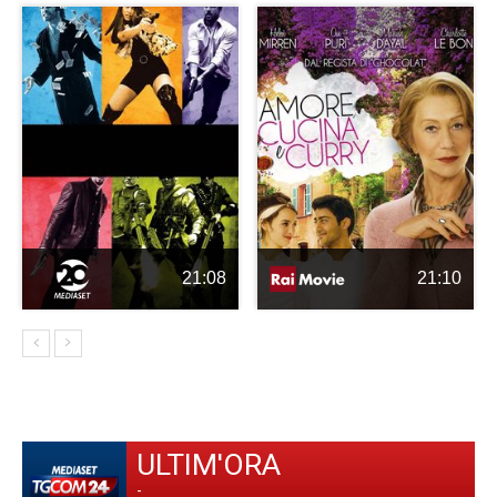
21:08
21:10
ULTIM'ORA
-