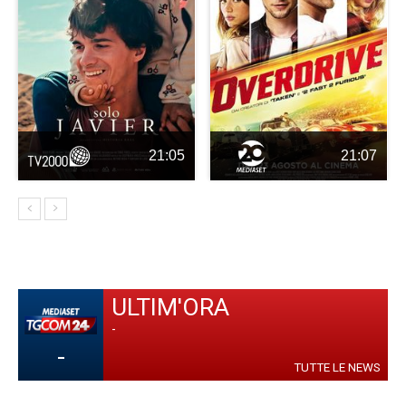
21:05
21:07
ULTIM'ORA
-
-
TUTTE LE NEWS