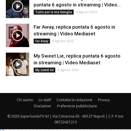
puntata 6 agosto in streaming | Video...
6 Agosto 2026
Tutto per la mia famiglia
Far Away, replica puntata 6 agosto in
streaming | Video Mediaset
6 Agosto 2026
Far Away
My Sweet Lie, replica puntata 6 agosto
in streaming | Video Mediaset
6 Agosto 2026
My sweet lie
Chi siamo
Lo staff
Contatta la redazione
Privacy
Disclaimer
Preferenze pubblicitarie
© 2026 SuperGuidaTV Srl | Via Cimarosa 65 - 80127 Napoli | C.F. P.Iva:
08723421213