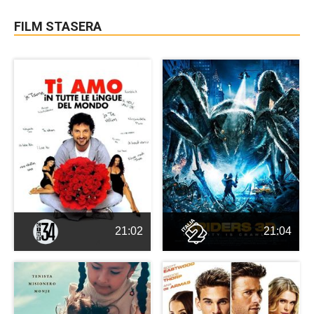
FILM STASERA
21:02
21:04