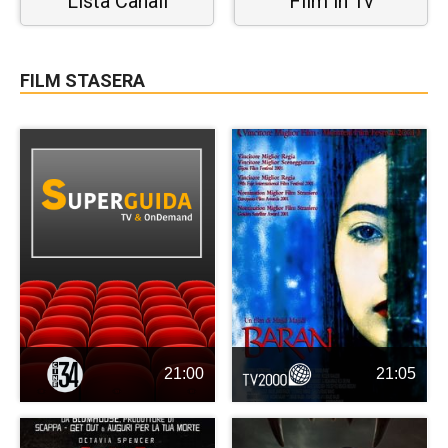
Lista Canali
Film in Tv
FILM STASERA
21:00
21:05