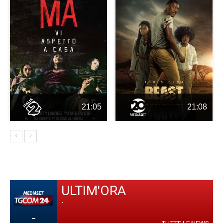
21:05
21:08
ULTIM'ORA
-
-