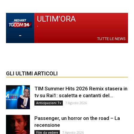
ULTIM'ORA
-
-
TUTTE LE NEWS
GLI ULTIMI ARTICOLI
TIM Summer Hits 2026 Remix stasera in
tv su Rai1: scaletta e cantanti del...
7 Agosto 2026
Anticipazioni Tv
Passenger, un horror on the road – La
recensione
7 Agosto 2026
Film da vedere