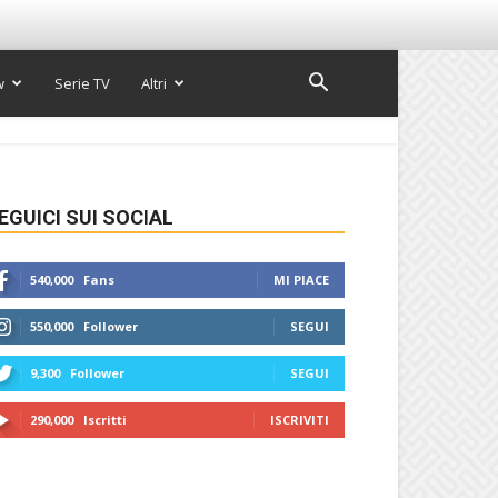
w
Serie TV
Altri
EGUICI SUI SOCIAL
540,000
Fans
MI PIACE
550,000
Follower
SEGUI
9,300
Follower
SEGUI
290,000
Iscritti
ISCRIVITI