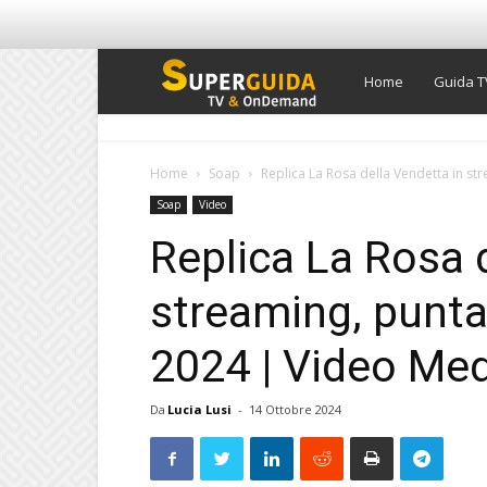
Super
Home
Guida T
Guida
Home
Soap
Replica La Rosa della Vendetta in str
Soap
Video
TV
Replica La Rosa 
streaming, punta
2024 | Video Me
Da
Lucia Lusi
-
14 Ottobre 2024