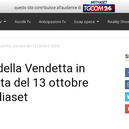
V
Ascolti Tv
Anticipazioni Tv
Soap opera
Reality Sho
eaming, puntata del 13 ottobre 2024...
S
della Vendetta in
ta del 13 ottobre
diaset