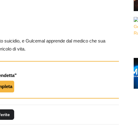
ato suicidio, e Gulcemal apprende dal medico che sua
icolo di vita.
endetta"
mpleta
ferite