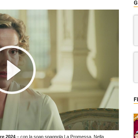
G
F
re
2024
– con la soap spagnola La Promessa. Nella