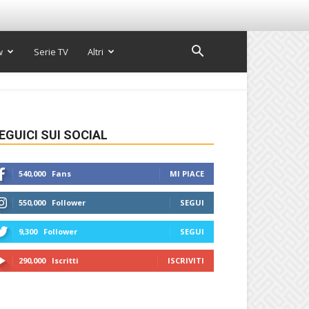
w
Serie TV
Altri
EGUICI SUI SOCIAL
540,000
Fans
MI PIACE
550,000
Follower
SEGUI
9,300
Follower
SEGUI
290,000
Iscritti
ISCRIVITI