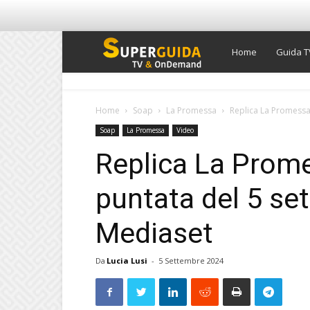
Super
Home
Guida T
Guida
Home
Soap
La Promessa
Replica La Promessa 
Soap
La Promessa
Video
TV
Replica La Prom
puntata del 5 se
Mediaset
Da
Lucia Lusi
-
5 Settembre 2024