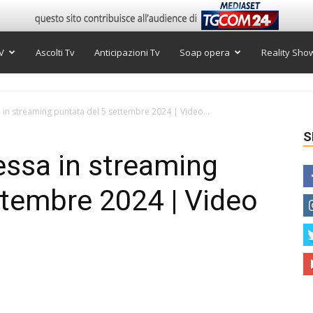
V
Ascolti Tv
Anticipazioni Tv
Soap opera
Reality Sho
in streaming puntata del 5 settembre 2024 | Video...
S
essa in streaming
ttembre 2024 | Video