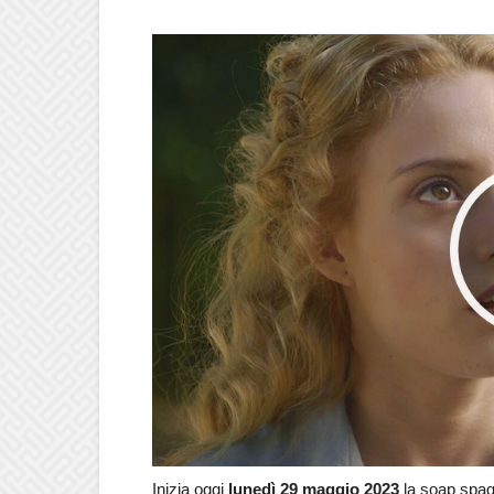
Inizia oggi
lunedì 29 maggio
2023
la soap spa