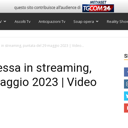
V
Ascolti Tv
Anticipazioni Tv
Soap opera
Reality Sho
in streaming, puntata del 29 maggio 2023 | Video...
S
ssa in streaming,
aggio 2023 | Video