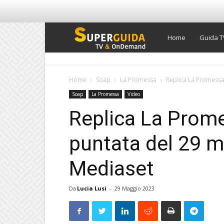
Super
Home
Guida T
Guida
Home
Soap
La Promessa
Replica La Promessa 
Soap
La Promessa
Video
TV
Replica La Prome
puntata del 29 m
Mediaset
Da
Lucia Lusi
-
29 Maggio 2023