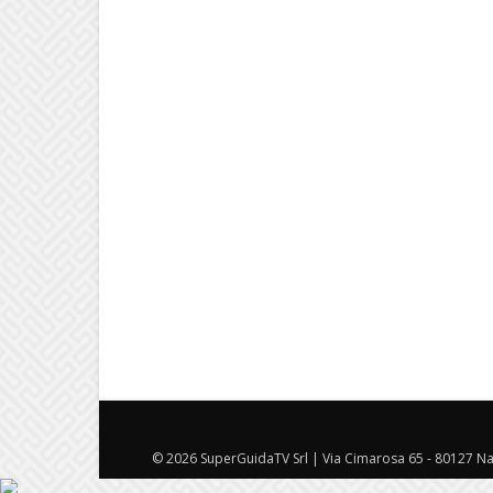
© 2026 SuperGuidaTV Srl | Via Cimarosa 65 - 80127 Nap