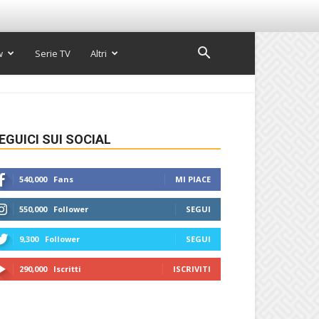
w
Serie TV
Altri
EGUICI SUI SOCIAL
540,000
Fans
MI PIACE
550,000
Follower
SEGUI
9,300
Follower
SEGUI
290,000
Iscritti
ISCRIVITI