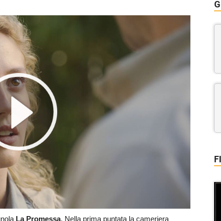
G
F
gnola
La Promessa
. Nella prima puntata la cameriera