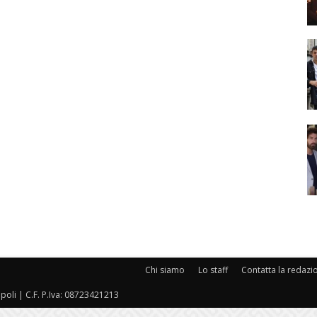
Chi siamo
Lo staff
Contatta la redazi
oli | C.F. P.Iva: 08723421213