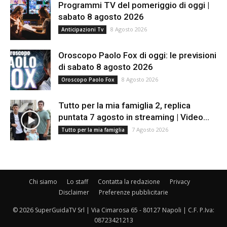
Programmi TV del pomeriggio di oggi |
sabato 8 agosto 2026
8 Agosto 2026
Anticipazioni Tv
Oroscopo Paolo Fox di oggi: le previsioni
di sabato 8 agosto 2026
8 Agosto 2026
Oroscopo Paolo Fox
Tutto per la mia famiglia 2, replica
puntata 7 agosto in streaming | Video...
7 Agosto 2026
Tutto per la mia famiglia
Chi siamo
Lo staff
Contatta la redazione
Privacy
Disclaimer
Preferenze pubblicitarie
© 2026 SuperGuidaTV Srl | Via Cimarosa 65 - 80127 Napoli | C.F. P.Iva:
08723421213