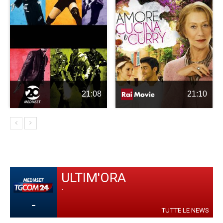
21:08
21:10
ULTIM'ORA
-
-
TUTTE LE NEWS