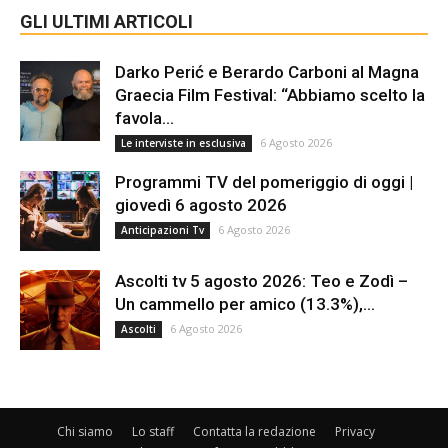
GLI ULTIMI ARTICOLI
Darko Perić e Berardo Carboni al Magna
Graecia Film Festival: “Abbiamo scelto la
favola...
6 Agosto 2026
Le interviste in esclusiva
Programmi TV del pomeriggio di oggi |
giovedì 6 agosto 2026
6 Agosto 2026
Anticipazioni Tv
Ascolti tv 5 agosto 2026: Teo e Zodì –
Un cammello per amico (13.3%),...
6 Agosto 2026
Ascolti
Chi siamo
Lo staff
Contatta la redazione
Privacy