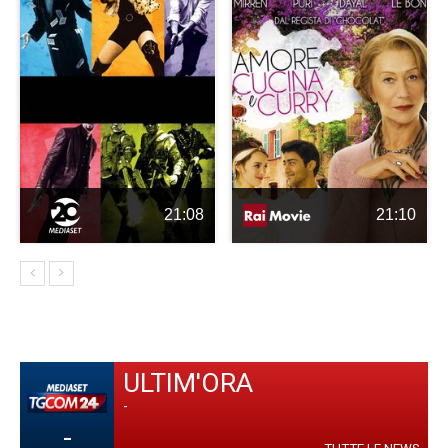
21:08
21:10
ULTIM'ORA
-
-