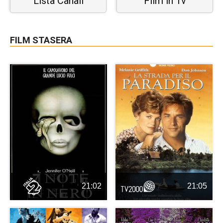
Lista Canali
Film in Tv
FILM STASERA
21:02
21:05