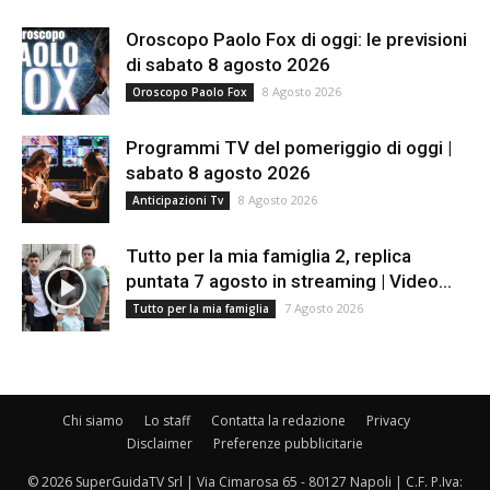
Oroscopo Paolo Fox di oggi: le previsioni
di sabato 8 agosto 2026
8 Agosto 2026
Oroscopo Paolo Fox
Programmi TV del pomeriggio di oggi |
sabato 8 agosto 2026
8 Agosto 2026
Anticipazioni Tv
Tutto per la mia famiglia 2, replica
puntata 7 agosto in streaming | Video...
7 Agosto 2026
Tutto per la mia famiglia
Chi siamo
Lo staff
Contatta la redazione
Privacy
Disclaimer
Preferenze pubblicitarie
© 2026 SuperGuidaTV Srl | Via Cimarosa 65 - 80127 Napoli | C.F. P.Iva: