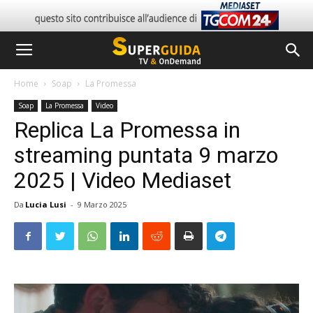
Home
Soap
La Promessa
Soap
La Promessa
Video
Replica La Promessa in
streaming puntata 9 marzo
2025 | Video Mediaset
Da
Lucia Lusi
-
9 Marzo 2025