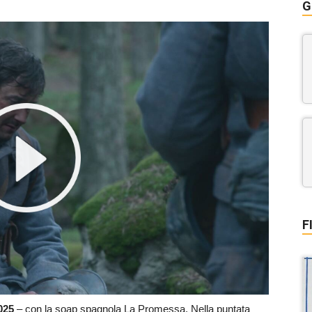
G
F
025
– con la soap spagnola La Promessa. Nella puntata