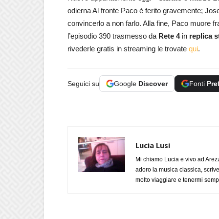
odierna Al fronte Paco è ferito gravemente; Jos
convincerlo a non farlo. Alla fine, Paco muore fr
l’episodio 390 trasmesso da
Rete 4
in
replica 
rivederle gratis in streaming le trovate
qui
.
Seguici su
Google
Discover
Fonti
Pre
Lucia Lusi
Mi chiamo Lucia e vivo ad Arezz
adoro la musica classica, scrive
molto viaggiare e tenermi sempr