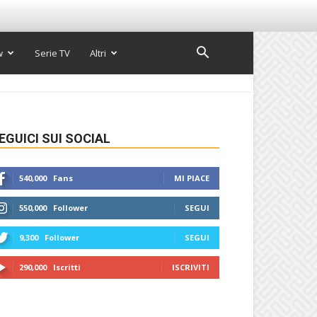
w
Serie TV
Altri
EGUICI SUI SOCIAL
540,000
Fans
MI PIACE
550,000
Follower
SEGUI
9,300
Follower
SEGUI
290,000
Iscritti
ISCRIVITI