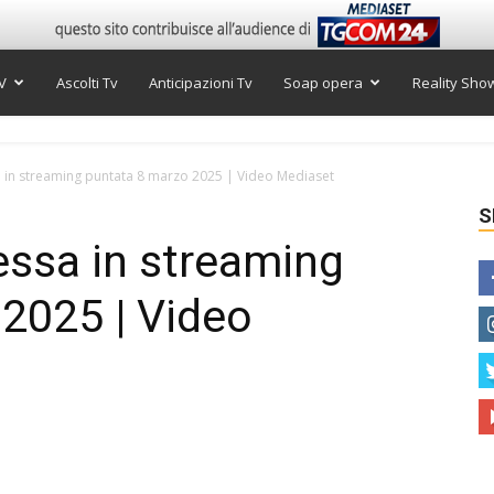
V
Ascolti Tv
Anticipazioni Tv
Soap opera
Reality Sho
 in streaming puntata 8 marzo 2025 | Video Mediaset
S
essa in streaming
2025 | Video