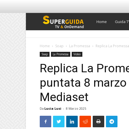
Super
Home
Guida T
Guida
Home
Soap
La Promessa
Replica La Promessa
Soap
La Promessa
Video
TV
Replica La Prom
puntata 8 marzo 
Mediaset
Da
Lucia Lusi
-
8 Marzo 2025