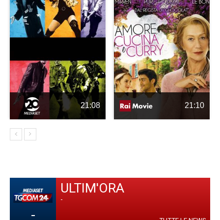
21:08
21:10
ULTIM'ORA
-
-