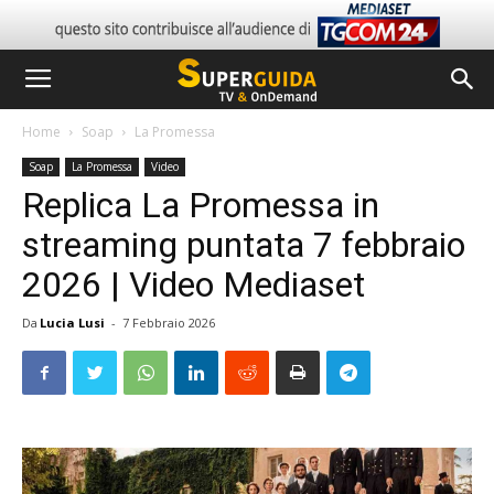
Home
Soap
La Promessa
Soap
La Promessa
Video
Replica La Promessa in
streaming puntata 7 febbraio
2026 | Video Mediaset
Da
Lucia Lusi
-
7 Febbraio 2026