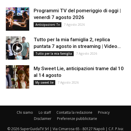
Programmi TV del pomeriggio di oggi |
venerdì 7 agosto 2026
7 Agosto 2026
Anticipazioni Tv
Tutto per la mia famiglia 2, replica
puntata 7 agosto in streaming | Video...
7 Agosto 2026
Tutto per la mia famiglia
My Sweet Lie, anticipazioni trame dal 10
al 14 agosto
7 Agosto 2026
My sweet lie
Chi siamo
Lo staff
Contatta la redazione
Privacy
Disclaimer
Preferenze pubblicitarie
© 2026 SuperGuidaTV Srl | Via Cimarosa 65 - 80127 Napoli | C.F. P.Iva: