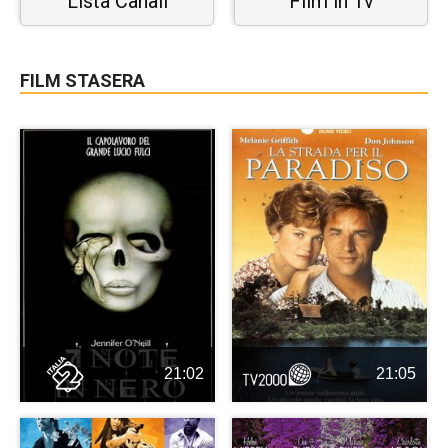
Lista Canali
Film in Tv
FILM STASERA
21:02
21:05