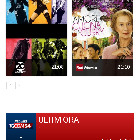
21:08
21:10
ULTIM'ORA
-
-