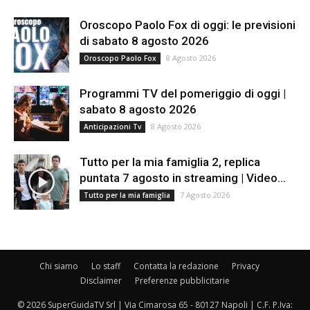
Oroscopo Paolo Fox di oggi: le previsioni
di sabato 8 agosto 2026
8 Agosto 2026
Oroscopo Paolo Fox
Programmi TV del pomeriggio di oggi |
sabato 8 agosto 2026
8 Agosto 2026
Anticipazioni Tv
Tutto per la mia famiglia 2, replica
puntata 7 agosto in streaming | Video...
7 Agosto 2026
Tutto per la mia famiglia
Chi siamo
Lo staff
Contatta la redazione
Privacy
Disclaimer
Preferenze pubblicitarie
© 2026 SuperGuidaTV Srl | Via Cimarosa 65 - 80127 Napoli | C.F. P.Iva: