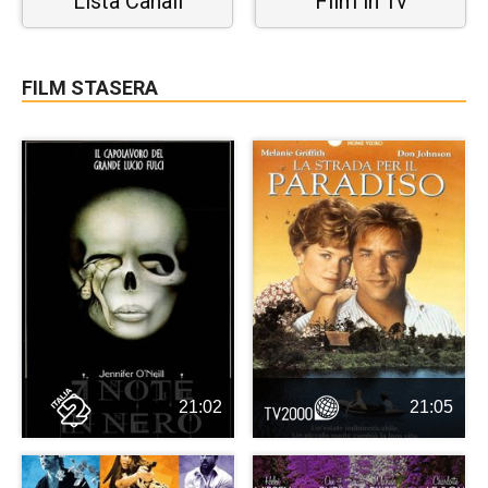
Lista Canali
Film in Tv
FILM STASERA
21:02
21:05