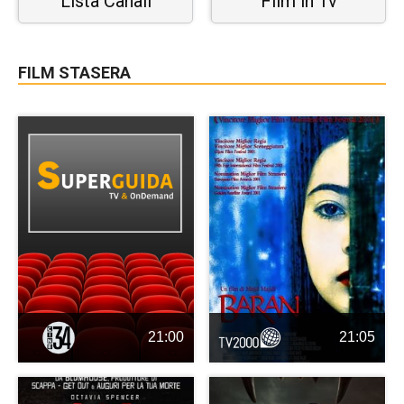
Lista Canali
Film in Tv
FILM STASERA
21:00
21:05