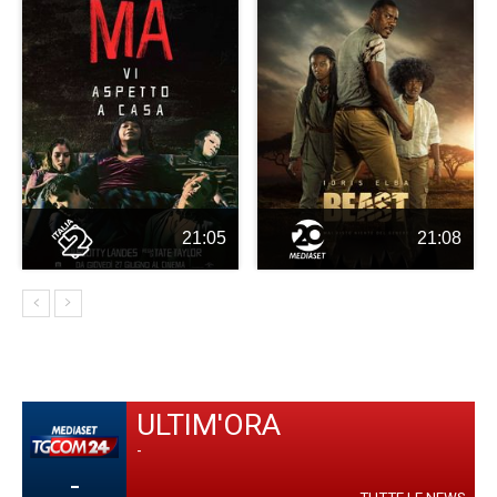
21:05
21:08
ULTIM'ORA
-
-