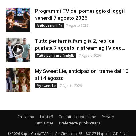
Programmi TV del pomeriggio di oggi |
venerdì 7 agosto 2026
7 Agosto 2026
Anticipazioni Tv
Tutto per la mia famiglia 2, replica
puntata 7 agosto in streaming | Video...
7 Agosto 2026
Tutto per la mia famiglia
My Sweet Lie, anticipazioni trame dal 10
al 14 agosto
7 Agosto 2026
My sweet lie
Chi siamo
Lo staff
Contatta la redazione
Privacy
Disclaimer
Preferenze pubblicitarie
© 2026 SuperGuidaTV Srl | Via Cimarosa 65 - 80127 Napoli | C.F. P.Iva: