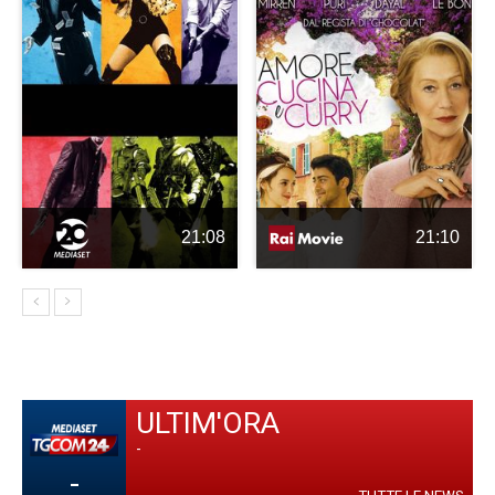
21:08
21:10
ULTIM'ORA
-
-