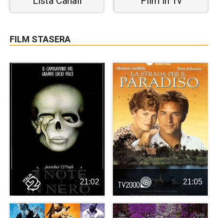
Lista Canali
Film in Tv
FILM STASERA
21:02
21:05