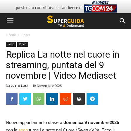
Home
Soap
Soap
Video
Replica La notte nel cuore in
streaming, puntata del 9
novembre | Video Mediaset
Da
Lucia Lusi
-
10 Novembre 2025
Nuovo appuntamento stasera
domenica 9 novembre 2025
con la
soap
turca La notte nel Cuore (
Siyap Kalp
). Ecco i