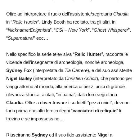
Oltre ad interpretare il ruolo dell’assistente/segretaria
Claudia
in “
Relic Hunter
”, Lindy Booth ha recitato, tra gli altri, in
“
Nickname:Enigmista
”, “
CSI – New York
”, “
Ghost Whisperer
”,
“
Supernatural
” ecc…
Nello specifico la serie televisiva “
Relic Hunter
”, racconta le
vicende dell’insegnante di archeologia, nonché archeologa,
Sydney Fox
(interpretata da
Tia Carrere
), e del suo assistente
Nigel Bailey
(interpretato da
Christien Anholt
), che partono per
viaggi attorno al mondo, alla ricerca di pezzi unici di grande
rilevanza storica, aiutati, “in patria”, dalla loro segretaria
Claudia
. Oltre a dover trovare i suddetti “pezzi unici”, devono
farlo prima che altri loro colleghi “
cacciatori di reliquie
” li
trovino e se impossessino…
Riusciranno
Sydney
ed il suo fido assistente
Nigel
a