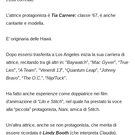
L’attrice protagonista è
Tia Carrere:
classe ‘67, è anche
cantante e modella.
E’ originaria delle Hawii.
Dopo essersi trasferita a Los Angeles inizia la sua carriera di
attrice, recitando tra gli altri in: “
Baywatch
”, “
Mac Gyver
”, “
True
Lies
”, “
A Team
”, “
Venerdì 13
”, “
Quantum Leap
”, “
Johnny
Bravo
”, “
The O.C.
”, “
Nip/Tuck
”.
Ha fatto anche esperienze come doppiatrice nei film
d’animazione di “
Lilo e Stitch
”, nel quale ha prestato la voce
alla “piccola” protagonista, Nani, amica di Stitch.
Un’altra attrice, anche se non protagonista, che merita di
essere ricordata è
Lindy Booth
(che interpreta
Claudia
).