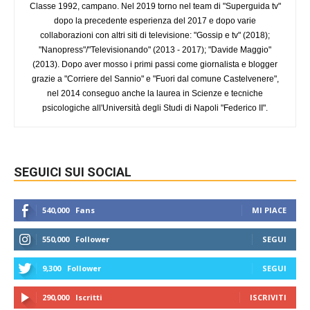
Classe 1992, campano. Nel 2019 torno nel team di "Superguida tv"
dopo la precedente esperienza del 2017 e dopo varie
collaborazioni con altri siti di televisione: "Gossip e tv" (2018);
"Nanopress"/"Televisionando" (2013 - 2017); "Davide Maggio"
(2013). Dopo aver mosso i primi passi come giornalista e blogger
grazie a "Corriere del Sannio" e "Fuori dal comune Castelvenere",
nel 2014 conseguo anche la laurea in Scienze e tecniche
psicologiche all'Università degli Studi di Napoli "Federico II".
SEGUICI SUI SOCIAL
540,000
Fans
MI PIACE
550,000
Follower
SEGUI
9,300
Follower
SEGUI
290,000
Iscritti
ISCRIVITI