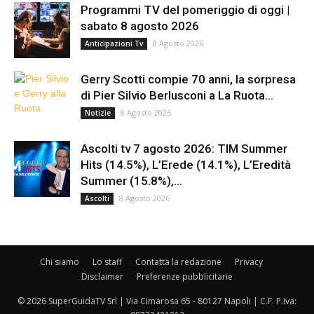
Programmi TV del pomeriggio di oggi |
sabato 8 agosto 2026
8 Agosto 2026
Anticipazioni Tv
Gerry Scotti compie 70 anni, la sorpresa
di Pier Silvio Berlusconi a La Ruota...
8 Agosto 2026
Notizie
Ascolti tv 7 agosto 2026: TIM Summer
Hits (14.5%), L’Erede (14.1%), L’Eredità
Summer (15.8%),...
8 Agosto 2026
Ascolti
Chi siamo
Lo staff
Contatta la redazione
Privacy
Disclaimer
Preferenze pubblicitarie
© 2026 SuperGuidaTV Srl | Via Cimarosa 65 - 80127 Napoli | C.F. P.Iva: