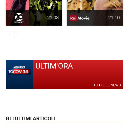
21:08
21:10
ULTIM'ORA
-
-
TUTTE LE NEWS
GLI ULTIMI ARTICOLI