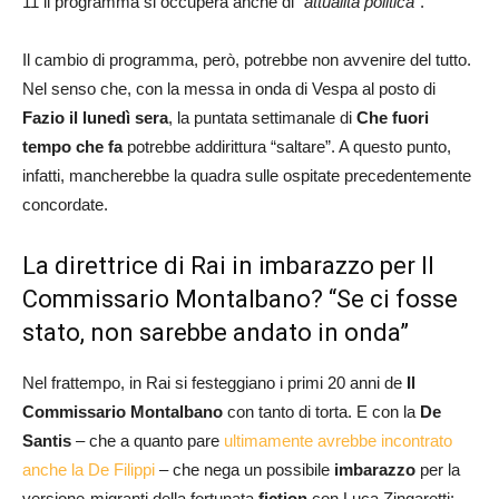
11 il programma si occuperà anche di “
attualità politica
“.
Il cambio di programma, però, potrebbe non avvenire del tutto.
Nel senso che, con la messa in onda di Vespa al posto di
Fazio il lunedì sera
, la puntata settimanale di
Che fuori
tempo
che fa
potrebbe addirittura “saltare”. A questo punto,
infatti, mancherebbe la quadra sulle ospitate precedentemente
concordate.
La direttrice di Rai in imbarazzo per Il
Commissario Montalbano? “Se ci fosse
stato, non sarebbe andato in onda”
Nel frattempo, in Rai si festeggiano i primi 20 anni de
Il
Commissario Montalbano
con tanto di torta. E con la
De
Santis
– che a quanto pare
ultimamente avrebbe incontrato
anche la De Filippi
– che nega un possibile
imbarazzo
per la
versione-migranti della fortunata
fiction
con Luca Zingaretti: