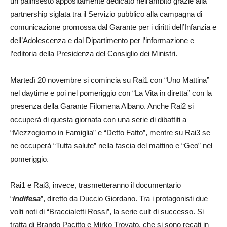
un palinsesto appositamente dedicato nell’ambito grazie alla
partnership siglata tra il Servizio pubblico alla campagna di
comunicazione promossa dal Garante per i diritti dell’Infanzia e
dell’Adolescenza e dal Dipartimento per l’informazione e
l’editoria della Presidenza del Consiglio dei Ministri.
Martedì 20 novembre si comincia su Rai1 con “Uno Mattina”
nel daytime e poi nel pomeriggio con “La Vita in diretta” con la
presenza della Garante Filomena Albano. Anche Rai2 si
occuperà di questa giornata con una serie di dibattiti a
“Mezzogiorno in Famiglia” e “Detto Fatto”, mentre su Rai3 se
ne occuperà “Tutta salute” nella fascia del mattino e “Geo” nel
pomeriggio.
Rai1 e Rai3, invece, trasmetteranno il documentario
“
Indifesa
”, diretto da Duccio Giordano. Tra i protagonisti due
volti noti di “Braccialetti Rossi”, la serie cult di successo. Si
tratta di Brando Pacitto e Mirko Trovato, che si sono recati in