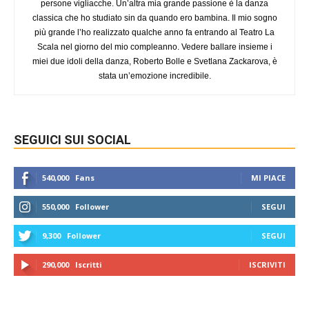
persone vigliacche. Un’altra mia grande passione è la danza
classica che ho studiato sin da quando ero bambina. Il mio sogno
più grande l’ho realizzato qualche anno fa entrando al Teatro La
Scala nel giorno del mio compleanno. Vedere ballare insieme i
miei due idoli della danza, Roberto Bolle e Svetlana Zackarova, è
stata un’emozione incredibile.
SEGUICI SUI SOCIAL
540,000
Fans
MI PIACE
550,000
Follower
SEGUI
9,300
Follower
SEGUI
290,000
Iscritti
ISCRIVITI