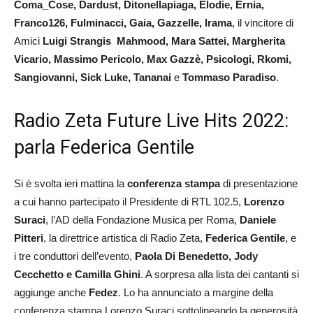
Coma_Cose, Dardust, Ditonellapiaga, Elodie, Ernia,
Franco126, Fulminacci, Gaia, Gazzelle, Irama
, il vincitore di
Amici
Luigi Strangis Mahmood, Mara Sattei, Margherita
Vicario, Massimo Pericolo, Max Gazzè, Psicologi, Rkomi,
Sangiovanni, Sick Luke, Tananai
e
Tommaso Paradiso
.
Radio Zeta Future Live Hits 2022:
parla Federica Gentile
Si è svolta ieri mattina la
conferenza stampa
di presentazione
a cui hanno partecipato il Presidente di RTL 102.5,
Lorenzo
Suraci
, l’AD della Fondazione Musica per Roma,
Daniele
Pitteri
, la direttrice artistica di Radio Zeta,
Federica Gentile
, e
i tre conduttori dell’evento,
Paola Di Benedetto, Jody
Cecchetto e Camilla Ghini
. A sorpresa alla lista dei cantanti si
aggiunge anche
Fedez
. Lo ha annunciato a margine della
conferenza stampa Lorenzo Suraci sottolineando la generosità