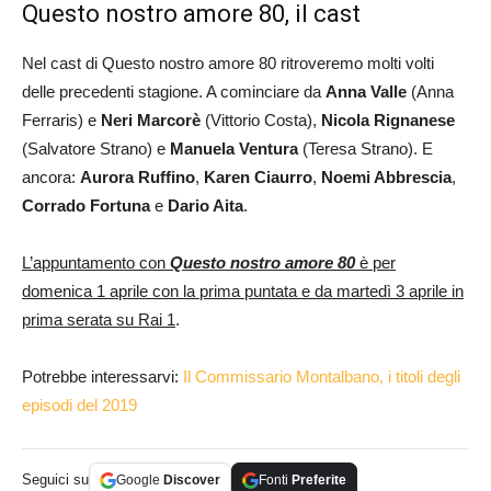
Questo nostro amore 80, il cast
Nel cast di Questo nostro amore 80 ritroveremo molti volti
delle precedenti stagione. A cominciare da
Anna Valle
(Anna
Ferraris) e
Neri Marcorè
(Vittorio Costa),
Nicola Rignanese
(Salvatore Strano) e
Manuela Ventura
(Teresa Strano). E
ancora:
Aurora Ruffino
,
Karen Ciaurro
,
Noemi Abbrescia
,
Corrado Fortuna
e
Dario Aita
.
L’appuntamento con
Questo nostro amore 80
è per
domenica 1 aprile con la prima puntata e da martedì 3 aprile in
prima serata su Rai 1
.
Potrebbe interessarvi:
Il Commissario Montalbano, i titoli degli
episodi del 2019
Seguici su
Google
Discover
Fonti
Preferite