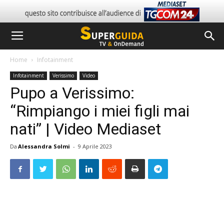
Home
Infotainment
Infotainment
Verissimo
Video
Pupo a Verissimo:
“Rimpiango i miei figli mai
nati” | Video Mediaset
Da
Alessandra Solmi
-
9 Aprile 2023