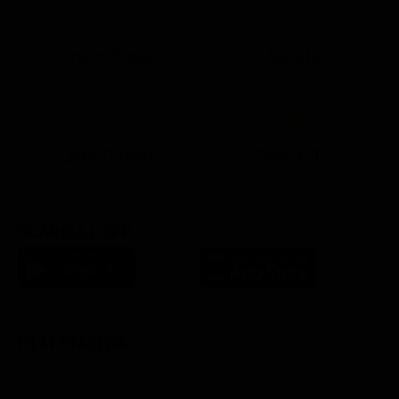
Ora in Onda
Serata
21:10
21:15
21:22
23:03
23:17
00:31
21:10
21:15
21:30
23:03
23:18
Lista Canali
Film in TV
SCARICA L'APP
FILM STASERA