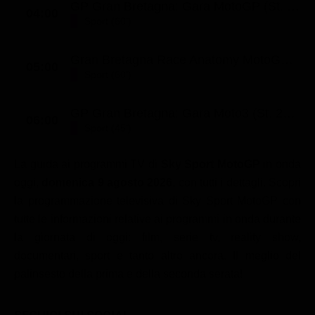
GP Gran Bretagna: Gara MotoGP (St. 2026 - Ep. 221)
04:00
Sport (60')
Gran Bretagna Race Anatomy MotoGP (St. 2026 - Ep. 12)
05:00
Sport (60')
GP Gran Bretagna: Gara Moto3 (St. 2026 - Ep. 219)
06:00
Sport (45')
La guida ai programmi TV di
Sky Sport MotoGP
in onda
oggi,
domenica 9 agosto 2026
, con tutti i dettagli. Scopri
la programmazione televisiva di Sky Sport MotoGP con
tutte le informazioni relative ai programmi in onda durante
la giornata di oggi: film, serie tv, reality show,
documentari, sport e tanto altro ancora. Il meglio del
palinsesto della prima e della seconda serata!