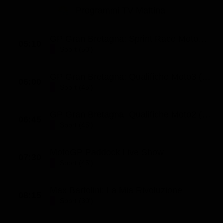
Le interviste in esclusiva
Tempesta D’amore
Programmi TV Mattina
Temptation Island
Film da vedere
Il Paradiso delle signore
Ultima Fermata
Piattaforme streaming
GP Gran Bretagna: Sprint Race MotoGP (St. 2026 - Ep. 218)
Un Posto al Sole
05:10
Sport (50')
Talent show
Apple TV Plus
Segreti di Famiglia
Infotainment
Discovery Plus
GP Gran Bretagna: Qualifiche Moto3 (St. 2026 - Ep. 216)
The Family
06:00
Sport (45')
Game Show
Disney plus
Uomini e Donne
NetFlix
GP Gran Bretagna: Qualifiche Moto2 (St. 2026 - Ep. 217)
06:45
Gossip
Now TV
Sport (45')
Sport in tv
Paramount Plus
MotoGP Paddock Live Show
07:30
Cartoni Anime e Manga
Prime Video
Sport (45')
Vip e Personaggi Tv
RaiPlay
Max Bartolini: La Mia Rivoluzione
08:15
Musica
Sport (30')
Oroscopo Paolo Fox