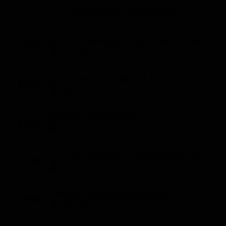
Programmi TV Pomeriggio
GP Gran Bretagna: Gara Moto2 (Diretta) (St. 2026 - Ep. 220)
12:10
Sport (65')
Gran Bretagna Paddock Live (Diretta) (St. 2026 - Ep. 13)
13:15
Sport (15')
MotoGP Grid (Diretta)
13:30
Sport (25')
GP Gran Bretagna: Gara MotoGP (Diretta) (St. 2026 - Ep. 221)
13:55
Sport (65')
MotoGP Zona Rossa (Diretta)
15:00
Sport (25')