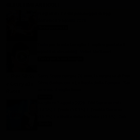
GLI ULTIMI ARTICOLI
Programmi TV del pomeriggio di oggi |
domenica 9 agosto 2026
Anticipazioni Tv
9 Agosto 2026
Tutto per la mia famiglia 2, replica puntata 8
agosto in streaming | Video Mediaset
Tutto per la mia famiglia
9 Agosto 2026
Gerry Scotti compie 70 anni, la sorpresa di Pier
Silvio Berlusconi a La Ruota della Fortuna: “Sei
un mito, ti voglio bene”
Notizie
9 Agosto 2026
Ascolti tv 7 agosto 2026: TIM Summer Hits
(14.5%), L’Erede (14.1%), L’Eredità Summer
(15.8%), La Ruota della Fortuna (29.6%) | Dati
Auditel
Ascolti
9 Agosto 2026