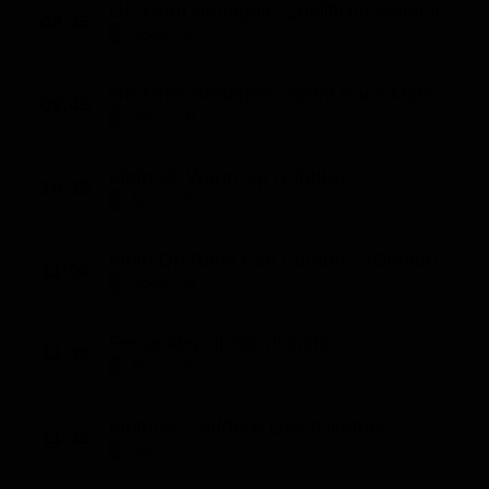
GP Gran Bretagna: Qualifiche MotoGP (St. 2026 - Ep. 215)
08:45
Classifiche
Sport (60')
Migliori film
GP Gran Bretagna: Sprint Race MotoGP (St. 2026 - Ep. 218)
Migliori Serie TV
09:45
Sport (50')
MotoGP Warm Up (Diretta)
10:35
Sport (25')
Moto Gp Rider Fan Parade... (Diretta)
11:00
Sport (30')
Fernandez: Il mio riscatto
11:30
Sport (15')
MotoGP Paddock Live (Diretta)
11:45
Sport (25')