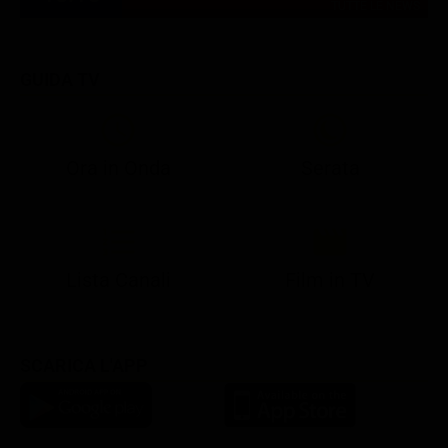
TUTTE LE NEWS
GUIDA TV
Ora in Onda
Serata
21:05
21:13
22:50
22:56
23:23
21:07
21:15
22:50
23:05
23:28
Lista Canali
Film in TV
SCARICA L'APP