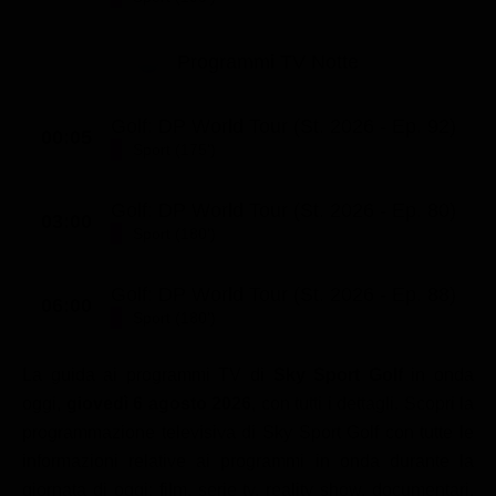
Classifiche
Programmi TV Notte
Migliori film
Migliori Serie TV
Golf: DP World Tour (St. 2026 - Ep. 92)
00:05
Sport (175')
Golf: DP World Tour (St. 2026 - Ep. 80)
03:00
Sport (180')
Golf: DP World Tour (St. 2026 - Ep. 88)
06:00
Sport (180')
La guida ai programmi TV di
Sky Sport Golf
in onda
oggi,
giovedì 6 agosto 2026
, con tutti i dettagli. Scopri la
programmazione televisiva di Sky Sport Golf con tutte le
informazioni relative ai programmi in onda durante la
giornata di oggi: film, serie tv, reality show, documentari,