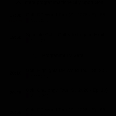
Le interviste in esclusiva
Intera programmazione Sky Sport Golf
Tempesta D’amore
Temptation Island
Film da vedere
Il Paradiso delle signore
Ultima Fermata
Golf: DP World Tour (St. 2026 - Ep. 68)
17:00
Piattaforme streaming
Sport (170')
IN ONDA
Un Posto al Sole
Talent show
Apple TV Plus
Segreti di Famiglia
Speciale Golf - Golf Vde Legend Exhibition 26/07/2026 (Ep. 52)
19:50
Infotainment
Discovery Plus
Sport (20')
The Family
Game Show
Disney plus
Programmi TV Sera
Uomini e Donne
NetFlix
Gossip
Now TV
Golf: Highlights DP World Tour (St. 2026 - Ep. 23)
20:10
Sport in tv
Paramount Plus
Sport (15')
Cartoni Anime e Manga
Prime Video
Golf: Challenge Tour (St. 2026 - Ep. 10)
20:25
Vip e Personaggi Tv
RaiPlay
Sport (30')
Musica
Golf: DP World Tour (St. 2026 - Ep. 88)
Oroscopo Paolo Fox
20:55
Sport (190')