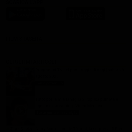
SCARICA L'APP
FILM STASERA
GLI ULTIMI ARTICOLI
Programmi TV del pomeriggio di oggi | sabato 8
agosto 2026
Anticipazioni Tv
8 Agosto 2026
Tutto per la mia famiglia 2, replica puntata 8
agosto in streaming | Video Mediaset
Tutto per la mia famiglia
8 Agosto 2026
Gerry Scotti compie 70 anni, la sorpresa di Pier