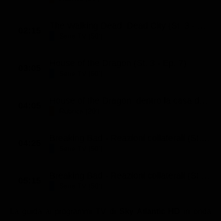
Classifiche
The Walking Dead: Dead City (St. 3 - Ep. 2)
Migliori film
02:15
Serie TV (50')
Migliori Serie TV
House of the Dragon (St. 3 - Ep. 7)
03:05
Serie TV (60')
House of the Dragon: dentro la casa dei draghi (St. 3 - Ep. 7)
04:05
Rubrica (20')
Breaking Bad - Reazioni collaterali (St. 5 - Ep. 13)
04:25
Serie TV (50')
Breaking Bad - Reazioni collaterali (St. 5 - Ep. 14)
05:15
Serie TV (50')
La guida ai programmi TV di
Sky Atlantic HD
in onda