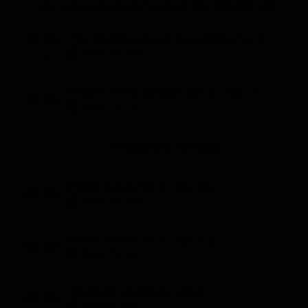
Le interviste in esclusiva
Intera programmazione Sky Atlantic HD
Tempesta D’amore
Temptation Island
Film da vedere
Il Paradiso delle signore
Ultima Fermata
The Walking Dead: Dead City (St. 3 - Ep. 2)
22:20
Piattaforme streaming
Serie TV (55')
IN ONDA
Un Posto al Sole
Talent show
Apple TV Plus
Segreti di Famiglia
House of the Dragon (St. 3 - Ep. 7)
23:15
Infotainment
Discovery Plus
Serie TV (70')
The Family
Game Show
Disney plus
Programmi TV Notte
Uomini e Donne
NetFlix
Gossip
Now TV
Poker Face (St. 2 - Ep. 11)
00:25
Sport in tv
Paramount Plus
Serie TV (45')
Cartoni Anime e Manga
Prime Video
Poker Face (St. 2 - Ep. 12)
01:10
Vip e Personaggi Tv
RaiPlay
Serie TV (45')
Musica
Speciale: Avvocato Ligas
Oroscopo Paolo Fox
01:55
Rubrica (20')