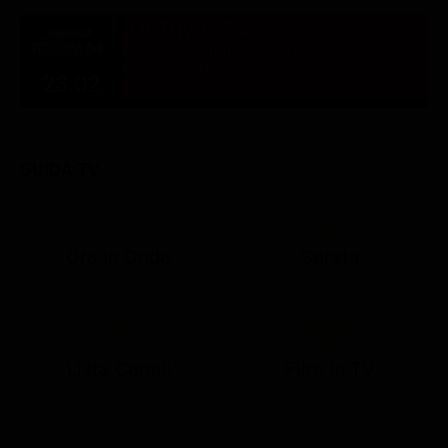
ULTIM'ORA
Pordenone, si tuffa nel lago di Barcis e annega:
muore un militare americano
23:02
TUTTE LE NEWS
GUIDA TV
Ora in Onda
Serata
21:08
21:14
21:15
21:25
22:50
23:00
21:10
21:15
21:19
21:30
22:51
23:03
Lista Canali
Film in TV