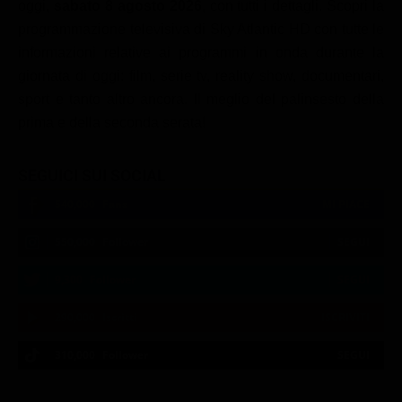
oggi,
sabato 8 agosto 2026
, con tutti i dettagli. Scopri la
programmazione televisiva di Sky Atlantic HD con tutte le
informazioni relative ai programmi in onda durante la
giornata di oggi: film, serie tv, reality show, documentari,
sport e tanto altro ancora. Il meglio del palinsesto della
prima e della seconda serata!
SEGUICI SUI SOCIAL
540,000
Fans
MI PIACE
550,000
Follower
SEGUI
9,300
Follower
SEGUI
290,000
Iscritti
ISCRIVITI
310,000
Follower
SEGUI
21:02
21:10
21:15
21:20
22:50
22:56
21:05
21:15
21:20
22:50
23:00
21:11