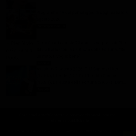
Programmi TV del pomeriggio di oggi | sabato 8
agosto 2026
Anticipazioni Tv
8 Agosto 2026
Gerry Scotti compie 70 anni, la sorpresa di Pier
Silvio Berlusconi a La Ruota della Fortuna: “Sei
un mito, ti voglio bene”
Notizie
8 Agosto 2026
Ascolti tv 7 agosto 2026: TIM Summer Hits
(14.5%), L’Erede (14.1%), L’Eredità Summer
(15.8%), La Ruota della Fortuna (29.6%) | Dati
Auditel
Ascolti
8 Agosto 2026
Chi siamo
Lo staff
Contatta la redazione
Privacy
Disclaimer
Preferenze pubblicitarie
© 2025 SuperGuidaTV Srl | Via Cimarosa 65 - 80127 Napoli | C.F. P.Iva: