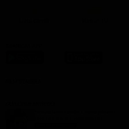
Lista Canali
Film in TV
SCARICA L'APP
FILM STASERA
GLI ULTIMI ARTICOLI
Tutto per la mia famiglia 2, replica puntata 8
agosto in streaming | Video Mediaset
Tutto per la mia famiglia
8 Agosto 2026