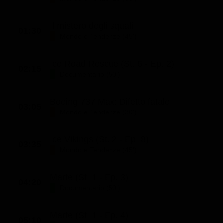
Classifiche
Il mistero degli squali
Migliori film
01:30
Mondo e Tendenze (45')
Migliori Serie TV
Ice Road Rescue (St. 6 - Ep. 2)
02:15
Documentario (50')
Boeing 737 Max: Difetto fatale
03:05
Mondo e Tendenze (30')
Ice Vikings (St. 2 - Ep. 8)
03:35
Mondo e Tendenze (45')
Marte (St. 1 - Ep. 3)
04:20
Documentario (50')
Marte (St. 1 - Ep. 4)
05:10