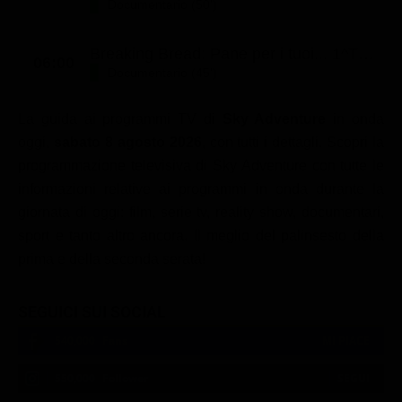
Documentario (50')
Breaking Bread: Pane per i tuoi... 1^TV (St. 1 - Ep. 6)
06:00
Documentario (45')
La guida ai programmi TV di
Sky Adventure
in onda
oggi,
sabato 8 agosto 2026
, con tutti i dettagli. Scopri la
programmazione televisiva di Sky Adventure con tutte le
informazioni relative ai programmi in onda durante la
giornata di oggi: film, serie tv, reality show, documentari,
sport e tanto altro ancora. Il meglio del palinsesto della
prima e della seconda serata!
SEGUICI SUI SOCIAL
540,000
Fans
MI PIACE
550,000
Follower
SEGUI