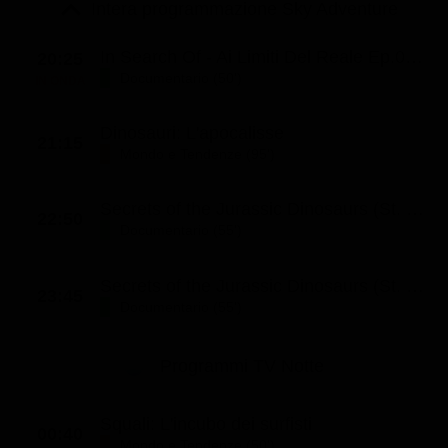
Le interviste in esclusiva
Intera programmazione Sky Adventure
Tempesta D’amore
Temptation Island
Film da vedere
Il Paradiso delle signore
Ultima Fermata
In Search Of - Ai Limiti Del Reale Ep.02 (St. 1 - Ep. 2)
20:25
Piattaforme streaming
Documentario (50')
IN ONDA
Un Posto al Sole
Talent show
Apple TV Plus
Segreti di Famiglia
Dinosauri: L'apocalisse
21:15
Infotainment
Discovery Plus
Mondo e Tendenze (95')
The Family
Game Show
Disney plus
Secrets of the Jurassic Dinosaurs (St. 1 - Ep. 1)
Uomini e Donne
NetFlix
22:50
Documentario (55')
Gossip
Now TV
Secrets of the Jurassic Dinosaurs (St. 1 - Ep. 2)
Sport in tv
Paramount Plus
23:45
Documentario (55')
Cartoni Anime e Manga
Prime Video
Vip e Personaggi Tv
RaiPlay
Programmi TV Notte
Musica
Squali: L'incubo dei surfisti
Oroscopo Paolo Fox
00:40
Mondo e Tendenze (50')