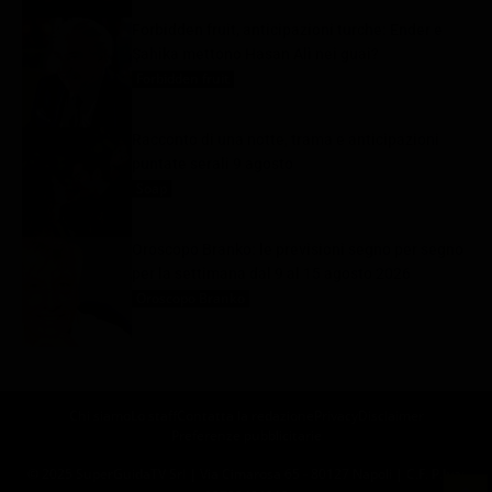
Forbidden fruit, anticipazioni turche: Ender e
Şahika mettono Hasan Alì nei guai?
Forbidden fruit
9 Agosto 2026
Racconto di una notte, trama e anticipazioni
puntate serali 9 agosto
Soap
9 Agosto 2026
Oroscopo Branko: le previsioni segno per segno
per la settimana dal 9 al 15 agosto 2026
Oroscopo Branko
9 Agosto 2026
Chi siamo
Lo staff
Contatta la redazione
Privacy
Disclaimer
Preferenze pubblicitarie
© 2025 SuperGuidaTV Srl | Via Cimarosa 65 - 80127 Napoli | C.F. P.Iva: