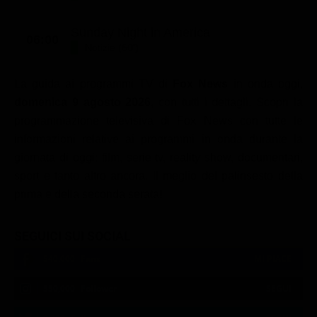
Sunday Night in America
06:00
Notizie (60')
La guida ai programmi TV di
Fox News
in onda oggi,
domenica 9 agosto 2026
, con tutti i dettagli. Scopri la
programmazione televisiva di Fox News con tutte le
informazioni relative ai programmi in onda durante la
giornata di oggi: film, serie tv, reality show, documentari,
sport e tanto altro ancora. Il meglio del palinsesto della
prima e della seconda serata!
SEGUICI SUI SOCIAL
540,000
Fans
MI PIACE
550,000
Follower
SEGUI