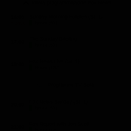
Le interviste in esclusiva
Intera programmazione Fox News
Tempesta D’amore
Temptation Island
Film da vedere
Il Paradiso delle signore
Ultima Fermata
Sunday Morning Futures (St. 1)
16:00
Piattaforme streaming
Notizie (60')
IN ONDA
Un Posto al Sole
Talent show
Apple TV Plus
Segreti di Famiglia
The Sunday Briefing
17:00
Infotainment
Discovery Plus
Notizie (60')
The Family
Game Show
Disney plus
Fox News Live (St. 1)
Uomini e Donne
NetFlix
18:00
Notizie (120')
Gossip
Now TV
Sport in tv
Paramount Plus
Programmi TV Sera
Cartoni Anime e Manga
Prime Video
Fox News Sunday (St. 1)
20:00
Vip e Personaggi Tv
RaiPlay
Notizie (60')
Musica
Fox Report with Jon Scott
Oroscopo Paolo Fox
21:00
Notizie (120')