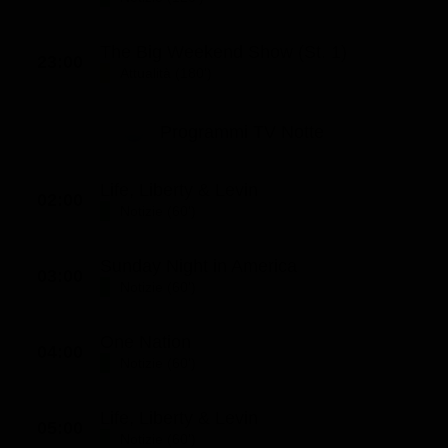
Classifiche
The Big Weekend Show (St. 1)
Migliori film
23:00
Attualità (180')
Migliori Serie TV
Programmi TV Notte
Life, Liberty & Levin
02:00
Notizie (60')
Sunday Night in America
03:00
Notizie (60')
One Nation
04:00
Notizie (60')
Life, Liberty & Levin
05:00
Notizie (60')